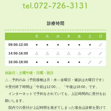
tel.072-726-3131
診療時間
月
火
水
木
金
土
日
09:00-12:00
●
●
●
●
●
●
／
14:00-16:00
△
△
△
△
△
／
／
16:00-18:00
●
●
●
●
●
／
／
休診日：土曜午後・日曜・祝日
△…予約のみ（予防接種は月・水～金曜日・健診は火曜日です）
※受付終了時間は「午前は12:00」、「午後は18:00」です。
インターネットで予約をされていても、上記時間内に受付をお
願いします。
院内での受付が上記時間を過ぎてしまった場合は診察を受けて